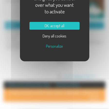
Edmond Bour.
over what you want
to activate
Détails :
Coordonnées :
OK, accept all
15,00 tous les midi du lundi au
Raget Pascal
Deny all cookies
vendredi
Restaurant du cratô
tous les jours menus à 21,00, 23,00,
Madame et Monsieur RAGET Pascal
Personalize
25,50, 30,00 et la carte
65 grande rue
70100 GRAY
France
Mél :
pascal.raget@wanadoo.fr
+ d'info sur la commune de : Gray
Annuaire de Gray
POUR AJOUTER VOTRE PAGE DANS L'ANNUAIRE, CONTACTEZ-
NOUS >