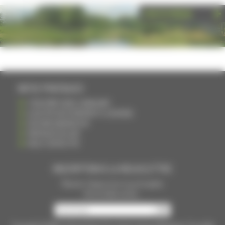
PHOTOTHÈQUE
INFOS PRATIQUES
S'INSCRIRE DANS L'ANNUAIRE
AJOUTER UN ÉVÉNEMENT À L'AGENDA
DEVENIR ANNONCEUR
PARTAGER UN LIEN
NOUS CONTACTER
INSCRIPTION À LA NEWSLETTRE
Recevoir chaque mois nos principales
infos et idées sorties ...