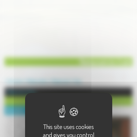
Restaurant du Cratô
Annuaire
Restauration
Restaurant
Gray
Restaurant à Gray
Restaurant du Cratô
Description :
restaurant gastronomique au coeur
This site uses cookies
de la ville.
Maison natal du mathématicien
and gives you control