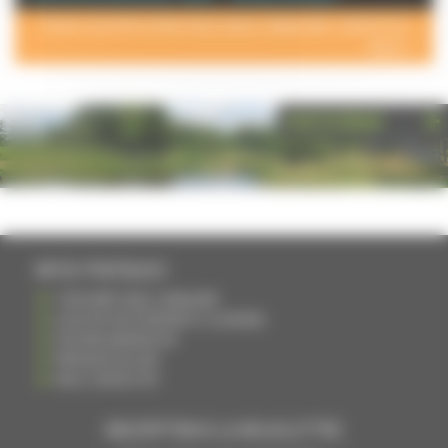
POUR AJOUTER VOTRE PAGE DANS L'ANNUAIRE, CONTACTEZ-
NOUS >
PHOTOTHÈQUE
INFOS PRATIQUES
S'INSCRIRE DANS L'ANNUAIRE
AJOUTER UN ÉVÉNEMENT À L'AGENDA
DEVENIR ANNONCEUR
PARTAGER UN LIEN
NOUS CONTACTER
INSCRIPTION À LA NEWSLETTRE