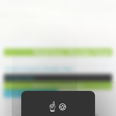
Mickaël Azouz - Chocolatier Patissier
Annuaire
Commerces
Chocolatier
Vesoul
Chocolatier à Vesoul
Mickaël Azouz - Chocolatier Patissier
Description :
Mickaël Azouz vous propose ses
créations de chocolats et de desserts
raffinés.