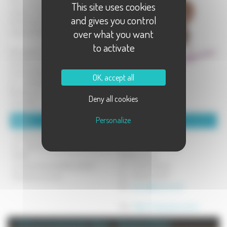
Vous pourrez déguster toutes les
This site uses cookies
saveurs et les arômes dans le salon
and gives you control
de thé de la boutique située en plein
over what you want
coeur de Vesoul.
to activate
Nouveauté 2013! Ouverture de la
boutique en ligne!
Commandez les meilleurs chocolats
OK, accept all
et confiseries de Mickaël Azouz.
Nombreux assortiments et
Deny all cookies
spécialités.
Personalize
Détails :
Coordonnées :
Horaires d'ouverture :
Azouz Mickaël
Du mardi au samedi de 9h00 à
22 rue Alsace Lorraine
12h30
70000 Vesoul
Le dimanche de 9h00 à 12h30
Tel : 03.84.75.05.93
Fermeture le lundi
Fax : 03.84.75.37.37
Mél :
azouz@azouz.com
Site :
http://www.azouz.com/
+ d'info sur la commune de : Vesoul
Annuaire de Vesoul