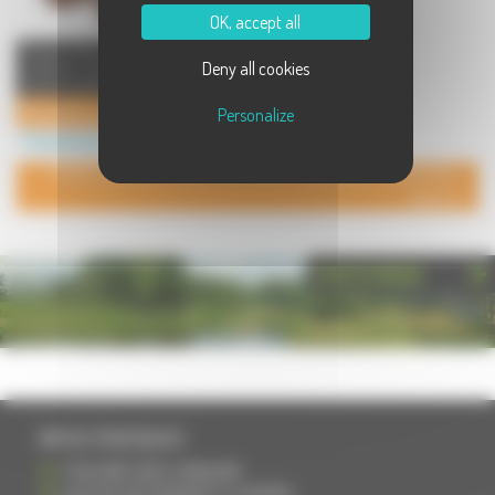
OK, accept all
Mickaël Azouz vous propose ses
Deny all cookies
créations de chocolats et de
desserts raffinés. Vous pourr ...
Mickaël Azouz - Chocolatier Patissier
Personalize
Commerces à Vesoul
POUR AJOUTER VOTRE PAGE DANS L'ANNUAIRE, CONTACTEZ-
NOUS
PHOTOTHÈQUE
INFOS PRATIQUES
S'INSCRIRE DANS L'ANNUAIRE
AJOUTER UN ÉVÉNEMENT À L'AGENDA