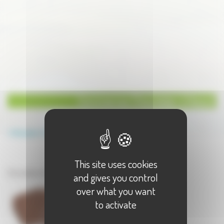
Commerces Chocolatier à Vesoul
Annuaire
Commerces
Chocolatier
This site uses cookies
Commerces à Vesoul
Chocolatier à Vesoul - 1 résultat(s)
and gives you control
over what you want
to activate