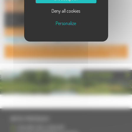
Deny all cookies
Producteur de bovin et porcin bio.
Cerealier en culture de maïs et
Personalize
pois proteagineux. P ...
Ferme des frondey
Elevage à Saint-Gand
POUR AJOUTER VOTRE PAGE DANS L'ANNUAIRE, CONTACTEZ-
NOUS
PHOTOTHÈQUE
INFOS PRATIQUES
S'INSCRIRE DANS L'ANNUAIRE