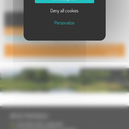
Deny all cookies
Fabricant de machines-outils pour
la déformation du métal : presses
Personalize
plieuses hydrauliques ...
Colly Bombled
Autre industrie à Autet
POUR AJOUTER VOTRE PAGE DANS L'ANNUAIRE, CONTACTEZ-
NOUS
PHOTOTHÈQUE
INFOS PRATIQUES
S'INSCRIRE DANS L'ANNUAIRE