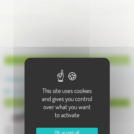
Industries et PME à Autet
Annuaire
Autet
This site uses cookies
Industries et PME
and gives you control
Industries et PME à Autet
over what you want
to activate
OK, accept all