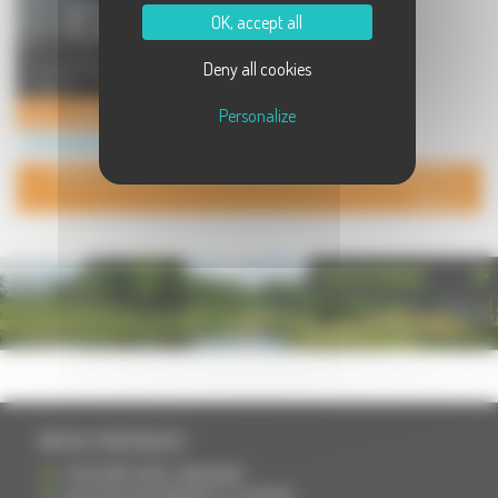
OK, accept all
130 m² de surface d’exposition,
Deny all cookies
réservés à l’aménagement de votre
maison ! ...
Sol'O - La Boutique du Carrelage
Personalize
Commerces à Vesoul
POUR AJOUTER VOTRE PAGE DANS L'ANNUAIRE, CONTACTEZ-
NOUS
PHOTOTHÈQUE
INFOS PRATIQUES
S'INSCRIRE DANS L'ANNUAIRE
AJOUTER UN ÉVÉNEMENT À L'AGENDA