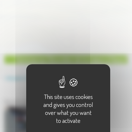
Commerces Décoration de la maison à Vesoul
Annuaire
Commerces
Décoration de la maison
This site uses cookies
Commerces à Vesoul
Décoration de la maison à Vesoul - 1 résultat(s)
and gives you control
over what you want
to activate