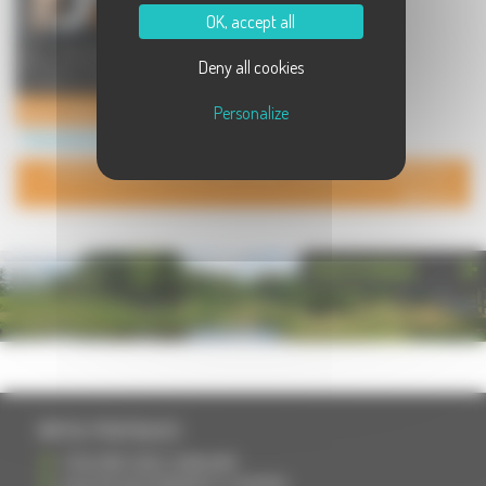
OK, accept all
Des menuiseries extérieures en
Deny all cookies
PVC à prix d'usine, livrées sur votre
chantier au meilleur ...
Direct Fenêtres
Personalize
Commerces à Noidans lès Vesoul
POUR AJOUTER VOTRE PAGE DANS L'ANNUAIRE, CONTACTEZ-
NOUS
PHOTOTHÈQUE
INFOS PRATIQUES
S'INSCRIRE DANS L'ANNUAIRE
AJOUTER UN ÉVÉNEMENT À L'AGENDA