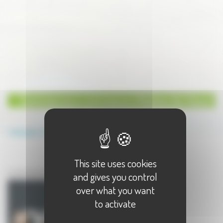
Commerces e-commerce à Noidans lès Vesoul
Annuaire
Commerces
e-commerce
This site uses cookies
Commerces à Noidans lès Vesoul
e-commerce à Noidans lès Vesoul - 1 résultat(s)
and gives you control
over what you want
to activate