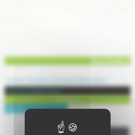
Direct Fenêtres
Annuaire
Commerces
e-commerce
Noidans lès Vesoul
e-commerce à Noidans lès Vesoul
Direct Fenêtres
Description :
Des menuiseries extérieures en PVC à
prix d'usine, livrées sur votre chantier
au meilleur délai.