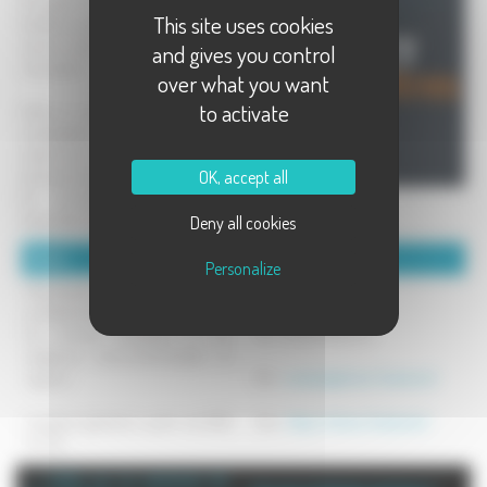
Un grand choix de fenêtres, porte-
This site uses cookies
fenêtres, portes d'entrée et portes de
service pour la construction et la
and gives you control
rénovation.
over what you want
to activate
Grâce à un système d'accessoires
modulables, vous mettez vous-
même les menuiseries aux bonnes
OK, accept all
dimensions de l'embrasure existante.
Du sur-mesure économique et
disponible rapidement !
Deny all cookies
Détails :
Coordonnées :
Personalize
Menuiseries PVC de qualité
Direct Fenêtres
professionnelle, répondant à toutes
les normes françaises et aux
Tel : 03 84 78 60 07
exigences environnementales en
vigueur.
Mél :
contact@direct-fenetres.fr
Livraison gratuite à partir de 1500
Site :
https://direct-fenetres.fr
€ TTC.
+ d'info sur la commune de :