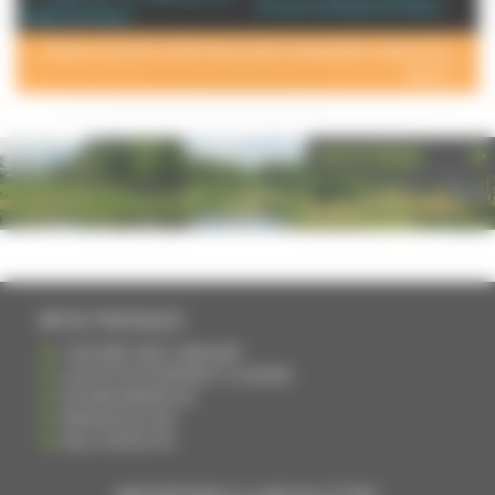
Annuaire de Noidans lès Vesoul
Noidans lès Vesoul
POUR AJOUTER VOTRE PAGE DANS L'ANNUAIRE, CONTACTEZ-
NOUS >
PHOTOTHÈQUE
INFOS PRATIQUES
S'INSCRIRE DANS L'ANNUAIRE
AJOUTER UN ÉVÉNEMENT À L'AGENDA
DEVENIR ANNONCEUR
PARTAGER UN LIEN
NOUS CONTACTER