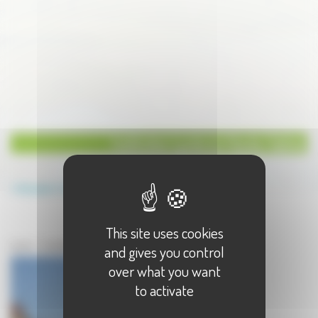
Institution Lycée en Haute-Saône
Annuaire
Institution
Lycée
This site uses cookies
Institution en Haute-Saône
Lycée - 1 résultat(s)
and gives you control
over what you want
to activate