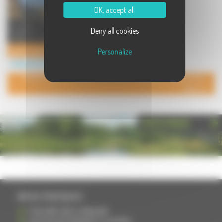
OK, accept all
Le lycée Luxembourg assure des
Deny all cookies
formations aux niveaux CAP, BEP
et BAC pro dans les domaine ...
Lycée Luxembourg
Personalize
Institution à Vesoul
POUR AJOUTER VOTRE PAGE DANS L'ANNUAIRE, CONTACTEZ-
NOUS
PHOTOTHÈQUE
INFOS PRATIQUES
S'INSCRIRE DANS L'ANNUAIRE
AJOUTER UN ÉVÉNEMENT À L'AGENDA