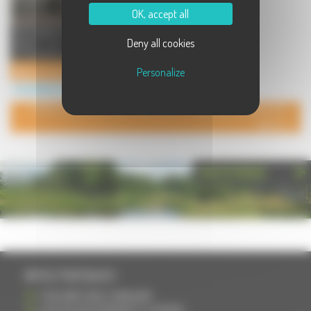
OK, accept all
Votre agence Laforêt Immobilier à
Deny all cookies
Vesoul et Rioz 2 agences
immobilières à Vesoul et Rioz ...
Agence immobilière Vesoul
Personalize
Immobilier à Vesoul
POUR AJOUTER VOTRE PAGE DANS L'ANNUAIRE, CONTACTEZ-
NOUS
PHOTOTHÈQUE
INFOS PRATIQUES
S'INSCRIRE DANS L'ANNUAIRE
AJOUTER UN ÉVÉNEMENT À L'AGENDA