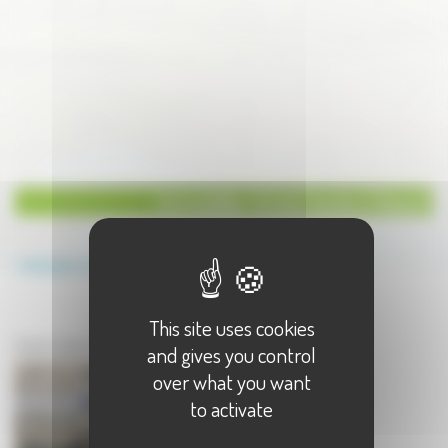
Immobilier Achat/vente à Vesoul
Annuaire
Immobilier
Achat/vente
This site uses cookies
Immobilier à Vesoul
Achat/vente à Vesoul - 1 résultat(s)
and gives you control
over what you want
to activate