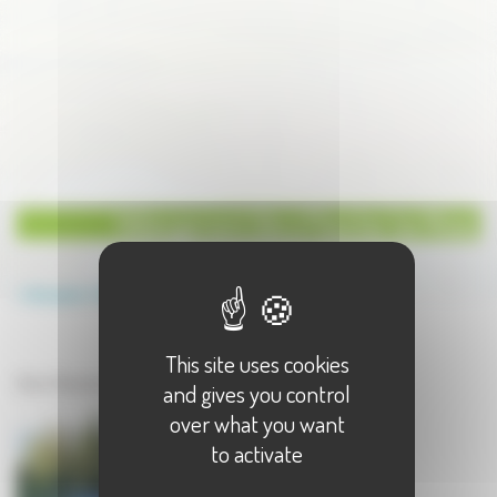
Hébergement Gite à Plancher les Mines
Annuaire
Hébergement
Gite
This site uses cookies
Hébergement à Plancher les Mines
Gite à Plancher les Mines - 1 résultat(s)
and gives you control
over what you want
to activate