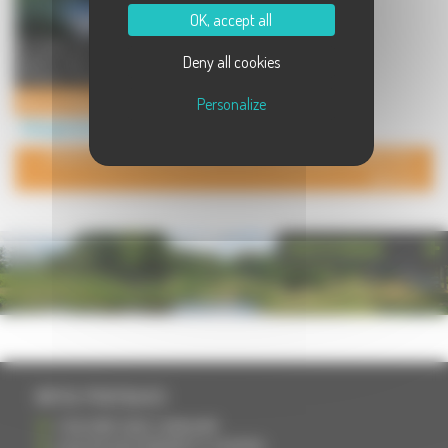
OK, accept all
A l'orée du parc régional des
Deny all cookies
Ballons des Vosges, Quartier des
Plateaux , Commune de Planc ...
Gîte des Plateaux - Vosges Sud
Personalize
Hébergement à Plancher les Mines
POUR AJOUTER VOTRE PAGE DANS L'ANNUAIRE, CONTACTEZ-
NOUS
PHOTOTHÈQUE
INFOS PRATIQUES
S'INSCRIRE DANS L'ANNUAIRE
AJOUTER UN ÉVÉNEMENT À L'AGENDA