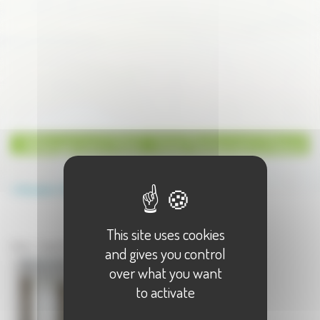
Hébergement Hôtel - Hotel Restaurant à Vesoul
Annuaire
Hébergement
Hôtel - Hotel Restaurant
This site uses cookies
Hébergement à Vesoul
Hôtel - Hotel Restaurant à Vesoul - 1 résultat(s)
and gives you control
over what you want
to activate