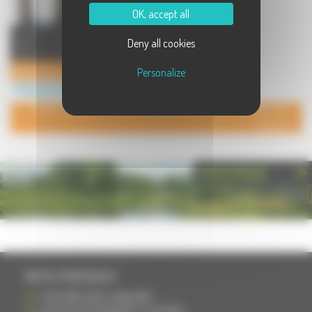
OK, accept all
Le Grand Hôtel du Nord *** est
Deny all cookies
situé au centre ville de Vesoul, au
coeur du monde des affa ...
Grand Hôtel du Nord
Personalize
Hébergement à Vesoul
POUR AJOUTER VOTRE PAGE DANS L'ANNUAIRE, CONTACTEZ-
NOUS
PHOTOTHÈQUE
INFOS PRATIQUES
S'INSCRIRE DANS L'ANNUAIRE
AJOUTER UN ÉVÉNEMENT À L'AGENDA