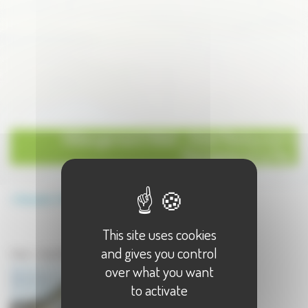
Hébergement Hôtel - Hotel Restaurant à
Faucogney et la Mer
Annuaire
Hébergement
Hôtel - Hotel Restaurant
This site uses cookies
Hébergement à Faucogney et la Mer
and gives you control
Hôtel - Hotel Restaurant à Faucogney et la Mer - 1 résultat(s)
over what you want
to activate