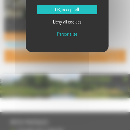
OK, accept all
Au coeur du pays des 1000 étangs,
Deny all cookies
dans le petit village de Faucogney ,
Le Terminus vous p ...
Personalize
Le Terminus au Coeur des 1000 Etangs
Hébergement à Faucogney et la Mer
POUR AJOUTER VOTRE PAGE DANS L'ANNUAIRE, CONTACTEZ-
NOUS
PHOTOTHÈQUE
INFOS PRATIQUES