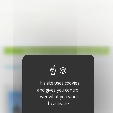
Hébergement Séminaire résidentiel à Pin
Annuaire
Hébergement
Séminaire résidentiel
This site uses cookies
Hébergement à Pin
Séminaire résidentiel à Pin - 1 résultat(s)
and gives you control
over what you want
to activate