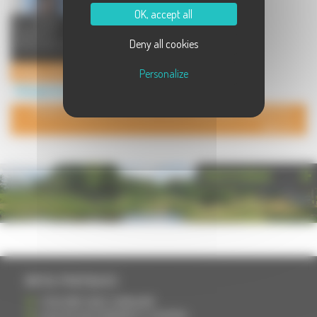
OK, accept all
Le château de Pin, Inscrit à
l'Inventaire des Monuments
Deny all cookies
Historiques, accueille exclusiveme
...
Château de Pin
Personalize
Hébergement à Pin
POUR AJOUTER VOTRE PAGE DANS L'ANNUAIRE, CONTACTEZ-
NOUS
PHOTOTHÈQUE
INFOS PRATIQUES
S'INSCRIRE DANS L'ANNUAIRE
AJOUTER UN ÉVÉNEMENT À L'AGENDA