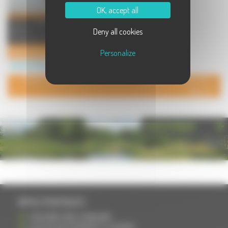
OK, accept all
Créé en 1947, le Motoclub Haut-
Deny all cookies
Saônois a vu passer de nombreux
champions et a organisé plu ...
Motoclub Haut-Saônois
Personalize
Sports à Vesoul
POUR AJOUTER VOTRE PAGE DANS L'ANNUAIRE, CONTACTEZ-
NOUS
PHOTOTHÈQUE
INFOS PRATIQUES
S'INSCRIRE DANS L'ANNUAIRE
AJOUTER UN ÉVÉNEMENT À L'AGENDA