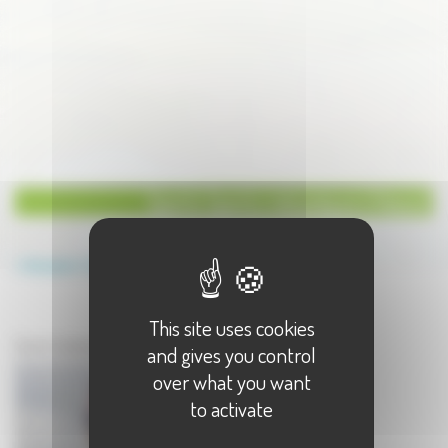
Sports Sports mécanique à Vesoul
Annuaire
Sports
Sports mécanique
This site uses cookies
Sports à Vesoul
Sports mécanique à Vesoul - 1 résultat(s)
and gives you control
over what you want
to activate