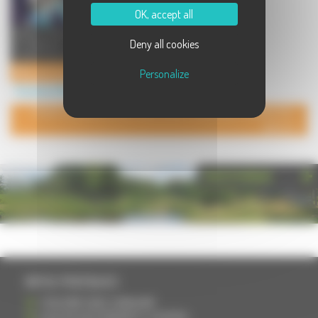
OK, accept all
Situé en Haute-Saône, entre Vesoul
Deny all cookies
et Besançon, le territoire des 7
rivières vous accueill ...
Office de Tourisme du Pays des 7 Rivières
Personalize
Tourisme à Rioz
POUR AJOUTER VOTRE PAGE DANS L'ANNUAIRE, CONTACTEZ-
NOUS
PHOTOTHÈQUE
INFOS PRATIQUES
S'INSCRIRE DANS L'ANNUAIRE
AJOUTER UN ÉVÉNEMENT À L'AGENDA