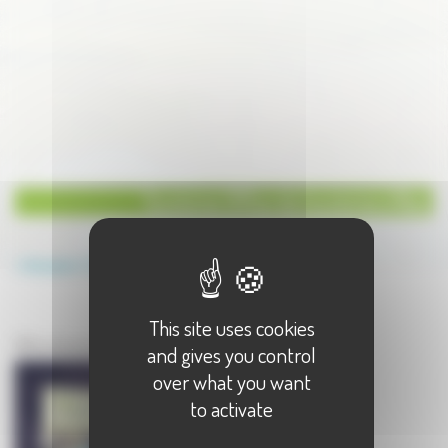
Tourisme Office de tourisme à Rioz
Annuaire
Tourisme
Office de tourisme
This site uses cookies
Tourisme à Rioz
Office de tourisme à Rioz - 1 résultat(s)
and gives you control
over what you want
to activate