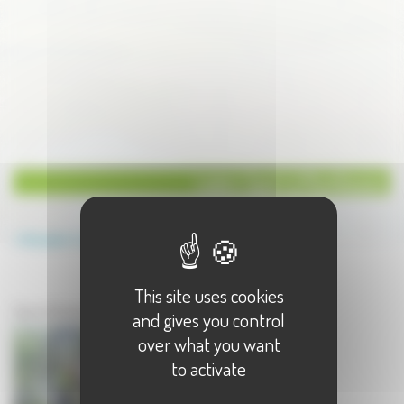
Loisirs Sport à Montbozon
Annuaire
Loisirs
Sport
This site uses cookies
Loisirs à Montbozon
Sport à Montbozon - 1 résultat(s)
and gives you control
over what you want
to activate