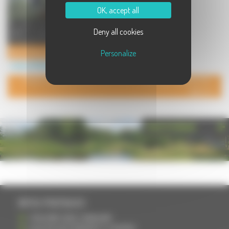
OK, accept all
Au coeur de la forêt, testez votre
Deny all cookies
agilité et repoussez vos limites en
toute sécurité sur ...
Acro'Cîmes Parc
Personalize
Loisirs à Montbozon
POUR AJOUTER VOTRE PAGE DANS L'ANNUAIRE, CONTACTEZ-
NOUS
PHOTOTHÈQUE
INFOS PRATIQUES
S'INSCRIRE DANS L'ANNUAIRE
AJOUTER UN ÉVÉNEMENT À L'AGENDA