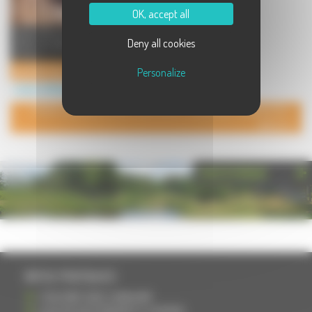
OK, accept all
Venez découvrir le plus grand site
Deny all cookies
dédié au paintball de l'est de la
france ...
paintball-stars-club
Personalize
Loisirs à Athesans Etroitefontaine
POUR AJOUTER VOTRE PAGE DANS L'ANNUAIRE, CONTACTEZ-
NOUS
PHOTOTHÈQUE
INFOS PRATIQUES
S'INSCRIRE DANS L'ANNUAIRE
AJOUTER UN ÉVÉNEMENT À L'AGENDA