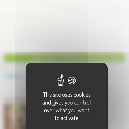
Loisirs Sport à Athesans Etroitefontaine
Annuaire
Loisirs
Sport
This site uses cookies
Loisirs à Athesans Etroitefontaine
Sport à Athesans Etroitefontaine - 1 résultat(s)
and gives you control
over what you want
to activate