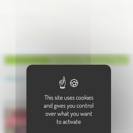
Commerces Boucherie à Vesoul
Annuaire
Commerces
Boucherie
This site uses cookies
Commerces à Vesoul
Boucherie à Vesoul - 1 résultat(s)
and gives you control
over what you want
to activate