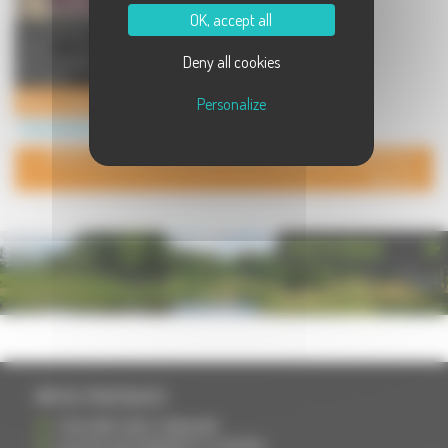
OK, accept all
La boucherie charcuterie Méline,
située à Vesoul, vend
Deny all cookies
exclusivement des viandes
française ...
Méline Traiteur
Personalize
Commerces à Vesoul
POUR AJOUTER VOTRE PAGE DANS L'ANNUAIRE, CONTACTEZ-
NOUS
PHOTOTHÈQUE
INFOS PRATIQUES
S'INSCRIRE DANS L'ANNUAIRE
AJOUTER UN ÉVÉNEMENT À L'AGENDA