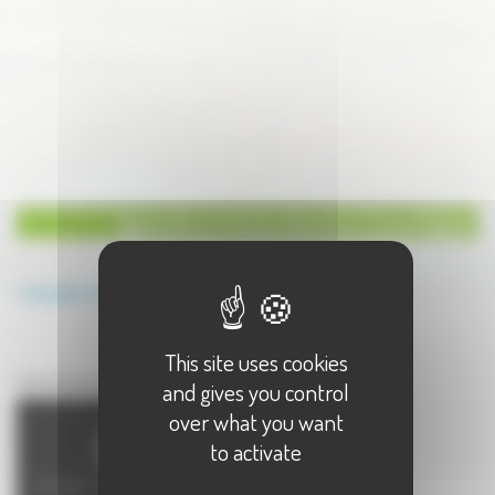
Agriculture Vente directe à Courchaton
Annuaire
Agriculture
Vente directe
This site uses cookies
Agriculture à Courchaton
Vente directe à Courchaton - 1 résultat(s)
and gives you control
over what you want
to activate