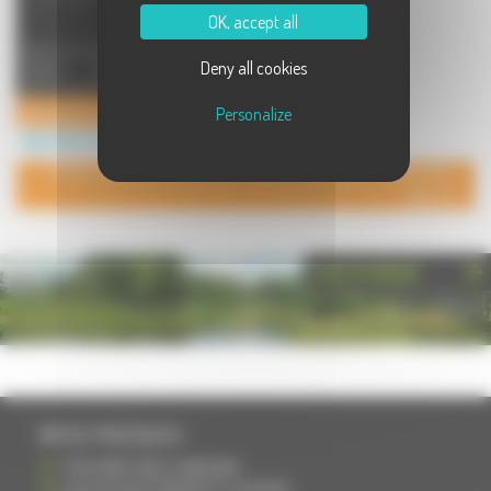
OK, accept all
Vente de cosmétiques de soins et
Deny all cookies
hygiène, bijoux, maquillage,
parfums, produits menagers e ...
Les Secrets du Bien-Être
Personalize
Agriculture à Courchaton
POUR AJOUTER VOTRE PAGE DANS L'ANNUAIRE, CONTACTEZ-
NOUS
PHOTOTHÈQUE
INFOS PRATIQUES
S'INSCRIRE DANS L'ANNUAIRE
AJOUTER UN ÉVÉNEMENT À L'AGENDA