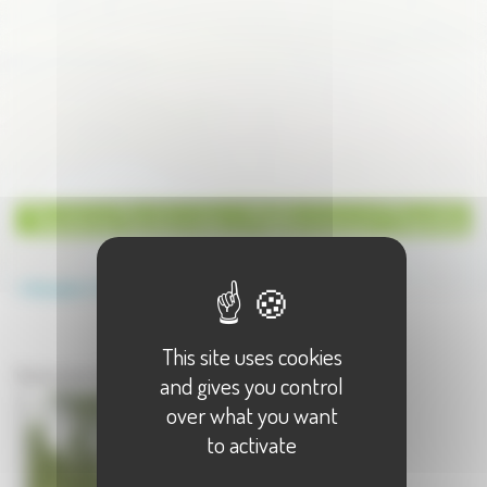
Tourisme Randonnées à Mailleroncourt Charette
Annuaire
Tourisme
Randonnées
This site uses cookies
Tourisme à Mailleroncourt Charette
Randonnées à Mailleroncourt Charette - 1 résultat(s)
and gives you control
over what you want
to activate