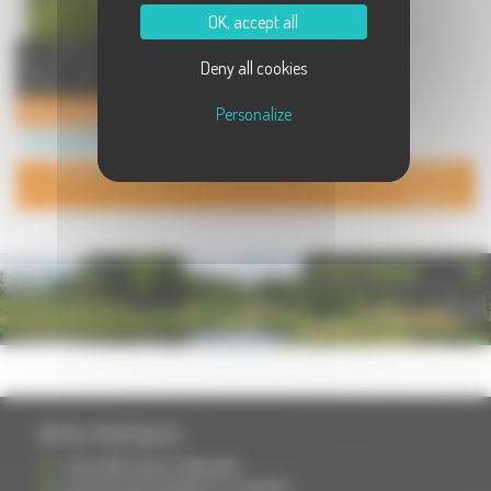
OK, accept all
LA CUDE,Parc à l'Anglaise,situé
Deny all cookies
dans la vallée du Durgeon,le Parc
retrace une histoire fam ...
Parc à l'Anglaise
Personalize
Tourisme à Mailleroncourt Charette
POUR AJOUTER VOTRE PAGE DANS L'ANNUAIRE, CONTACTEZ-
NOUS
PHOTOTHÈQUE
INFOS PRATIQUES
S'INSCRIRE DANS L'ANNUAIRE
AJOUTER UN ÉVÉNEMENT À L'AGENDA