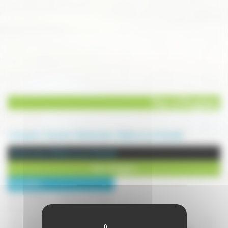
Parc à l'Anglaise
Annuaire
Tourisme
Randonnées
Mailleroncourt Charette
Randonnées à Mailleroncourt Charette
Parc à l'Anglaise
Description :
LA CUDE,Parc à l'Anglaise,situé dans
la vallée du Durgeon,le Parc retrace
une histoire familiale longue de trois