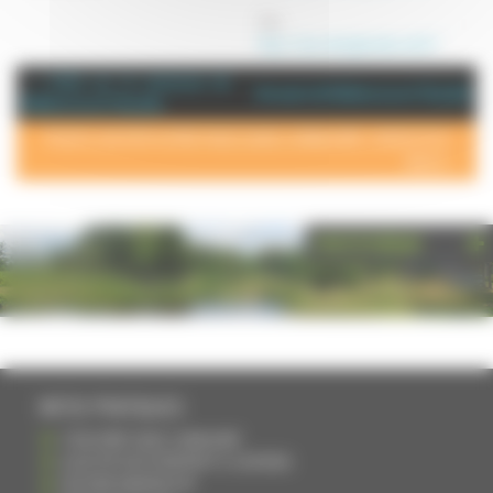
Site :
https://parcalanglaiselacude.fr/
+ d'info sur la commune de :
Annuaire de Mailleroncourt Charette
Mailleroncourt Charette
POUR AJOUTER VOTRE PAGE DANS L'ANNUAIRE, CONTACTEZ-
NOUS >
PHOTOTHÈQUE
INFOS PRATIQUES
S'INSCRIRE DANS L'ANNUAIRE
AJOUTER UN ÉVÉNEMENT À L'AGENDA
DEVENIR ANNONCEUR