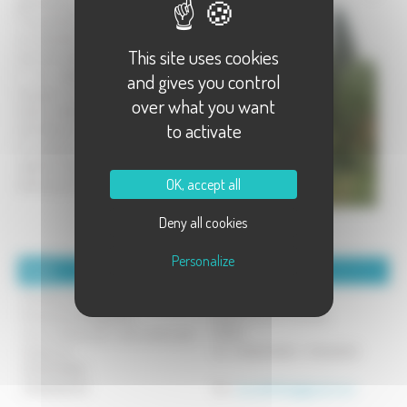
générations..
Il surprend le visiteur par sa richesse
en diversité d'essences émanant de
This site uses cookies
tous les continents.
Il est planté en forme libre,en
and gives you control
bosquet, en forêt sur un parcours
over what you want
dont le relief permet la déambulation
to activate
et la flânerie.
le jardinier, au cours de la visite
,décline l'histoire et les anecdotes des
OK, accept all
arbres qui le composent.
Deny all cookies
Personalize
Détails :
Coordonnées :
Ouverture de MAI à SEPTEMBRE
Folley François
Horaires aménageables
Mailleroncourt Charette
merci d'annoncer votre venue par
70240
téléphone:
Tel : 0685098125 /03849583
0685098125
0384958393
Mél :
lacudefolley@gmail.com