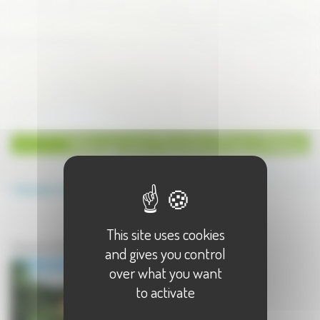
Hébergement Chambre d'hote à Melisey
Annuaire
Hébergement
Chambre d'hote
This site uses cookies
Hébergement à Melisey
Chambre d'hote à Melisey - 1 résultat(s)
and gives you control
over what you want
to activate