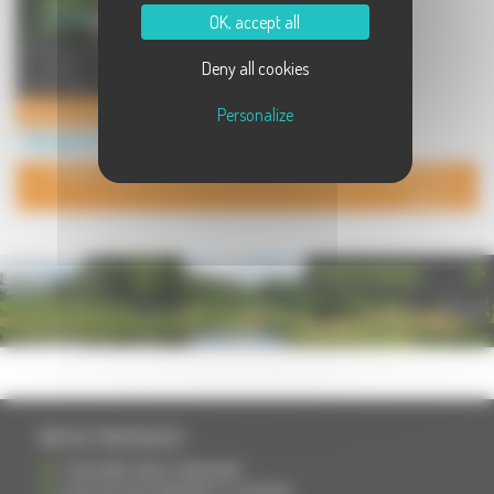
OK, accept all
Chambres d'hotes à la ferme, sur
Deny all cookies
le plateau des mille étangs en
Haute-Saone. Venez vous dé ...
Chambres d'hotes : La Ferme des Guidons
Personalize
Hébergement à Melisey
POUR AJOUTER VOTRE PAGE DANS L'ANNUAIRE, CONTACTEZ-
NOUS
PHOTOTHÈQUE
INFOS PRATIQUES
S'INSCRIRE DANS L'ANNUAIRE
AJOUTER UN ÉVÉNEMENT À L'AGENDA