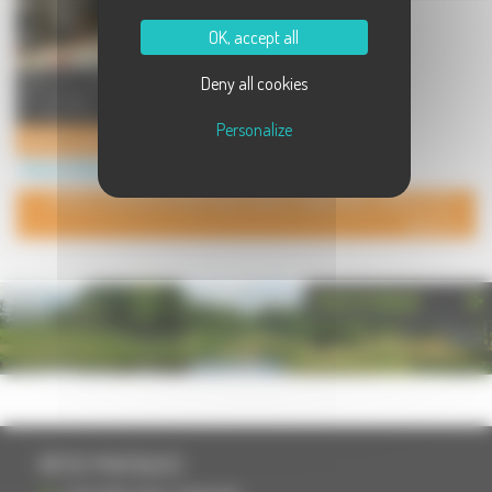
OK, accept all
Salle de réception pour apéritifs
Deny all cookies
de mariage, fêtes de famille etc...
ou séminaires de for ...
Personalize
MANOIR SAINT-PIERRE salle de réception/séminaire
Divers à Villersexel
POUR AJOUTER VOTRE PAGE DANS L'ANNUAIRE, CONTACTEZ-
NOUS
PHOTOTHÈQUE
INFOS PRATIQUES