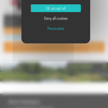
OK, accept all
La Villa Montigny est un endroit
Deny all cookies
mélangeant l'esprit bar musical,
salle de concert, cabare ...
Personalize
La Villa Montigny
Divers à Montigny lès Vesoul
POUR AJOUTER VOTRE PAGE DANS L'ANNUAIRE, CONTACTEZ-
NOUS
PHOTOTHÈQUE
INFOS PRATIQUES