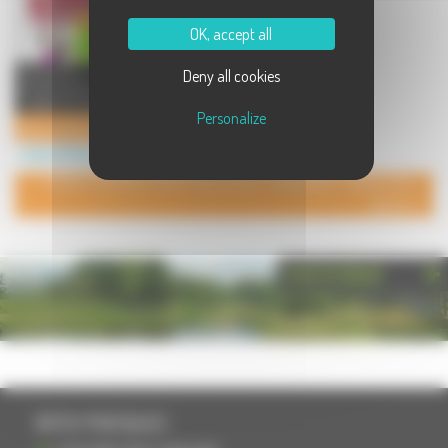
OK, accept all
Association Détente Pusey
Deny all cookies
propose des Cours de danse loisir
- Ligne & Couple Venez déco ...
Personalize
Cours de Danse - Ligne & Couple
Loisirs à Pusey
POUR AJOUTER VOTRE PAGE DANS L'ANNUAIRE, CONTACTEZ-
NOUS
PHOTOTHÈQUE
INFOS PRATIQUES