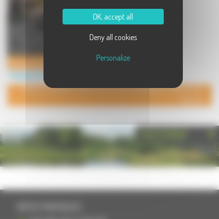
OK, accept all
LOCATION GITE
MOBILEHOME,CARAVANE, CAMPING
Deny all cookies
6 EMPLACEMENTS ,EAU CHAUDE
SOLAIRE endroit cal ...
Personalize
Ferme de Château Gaillard
Hébergement à Genevreuille
POUR AJOUTER VOTRE PAGE DANS L'ANNUAIRE, CONTACTEZ-
NOUS
PHOTOTHÈQUE
INFOS PRATIQUES