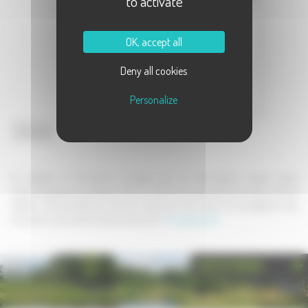
to activate
Message :
OK, accept all
Deny all cookies
Personalize
Envoyer
En validant ce formulaire, j'accepte que les informations saisies soient
communiquées au partenaire dans le cadre de la demande de contact et de la
relation commerciale qui peut en découler. Une copie de sauvegarde sera
envoyée au site www.la-haute-saone.com .
En savoir plus
PHOTOTHÈQUE