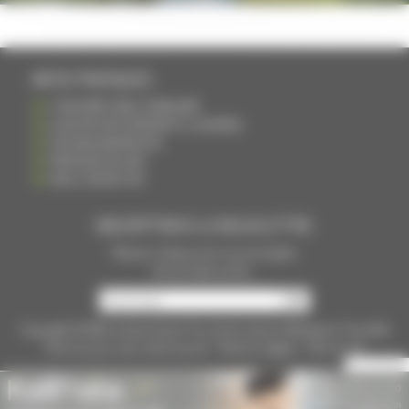
INFOS PRATIQUES
S'INSCRIRE DANS L'ANNUAIRE
AJOUTER UN ÉVÉNEMENT À L'AGENDA
DEVENIR ANNONCEUR
PARTAGER UN LIEN
NOUS CONTACTER
INSCRIPTION À LA NEWSLETTRE
Recevoir chaque mois nos principales
infos et idées sorties ...
Copyright © 2015
La Haute Saône
Tous droits réservés Réalisation
Torop.Net
Site mis à jour avec
wsb.torop.net
-
Mentions légales
-
Plan du site