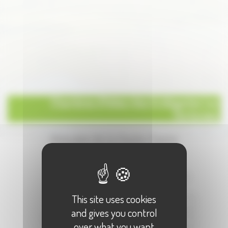
Chambres d'hôtes chics & élégantes Les
Hortensias
Annuaire de la Haute-Saone
Écrire à :
"Chambres d'hôtes chics & élégantes
Les Hortensias"
This site uses cookies
Votre Nom :
and gives you control
Votre E-Mail :
over what you want