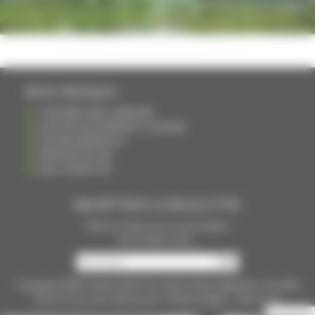
INFOS PRATIQUES
S'INSCRIRE DANS L'ANNUAIRE
AJOUTER UN ÉVÉNEMENT À L'AGENDA
DEVENIR ANNONCEUR
PARTAGER UN LIEN
NOUS CONTACTER
INSCRIPTION À LA NEWSLETTRE
Recevoir chaque mois nos principales
infos et idées sorties ...
Copyright © 2015
La Haute Saône
Tous droits réservés Réalisation
Torop.Net
Site mis à jour avec
wsb.torop.net
-
Mentions légales
-
Plan du site