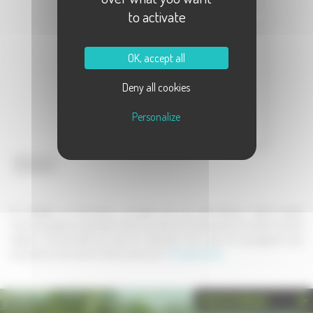
to activate
Objet :
Message :
OK, accept all
Deny all cookies
Personalize
Envoyer
En validant ce formulaire, j'accepte que les informations saisies soient
communiquées au partenaire dans le cadre de la demande de contact et de la
relation commerciale qui peut en découler. Une copie de sauvegarde sera
envoyée au site www.la-haute-saone.com .
En savoir plus
PHOTOTHÈQUE