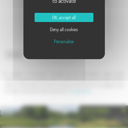
to activate
Message :
OK, accept all
Deny all cookies
Personalize
Envoyer
En validant ce formulaire, j'accepte que les informations saisies soient
communiquées au partenaire dans le cadre de la demande de contact et de la
relation commerciale qui peut en découler. Une copie de sauvegarde sera
envoyée au site www.la-haute-saone.com .
En savoir plus
PHOTOTHÈQUE