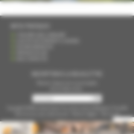
INFOS PRATIQUES
S'INSCRIRE DANS L'ANNUAIRE
AJOUTER UN ÉVÉNEMENT À L'AGENDA
DEVENIR ANNONCEUR
PARTAGER UN LIEN
NOUS CONTACTER
INSCRIPTION À LA NEWSLETTRE
Recevoir chaque mois nos principales
infos et idées sorties ...
Copyright © 2015
La Haute Saône
Tous droits réservés Réalisation
Torop.Net
Site mis à jour avec
wsb.torop.net
-
Mentions légales
-
Plan du site