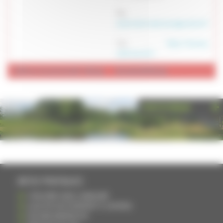
Mél :
aude.robert.veterinaire@outlook.fr
Site :
https://marnay-
veterinaires.fr/
+ d'info sur la commune de : Marnay
Annuaire de Marnay
PHOTOTHÈQUE
INFOS PRATIQUES
S'INSCRIRE DANS L'ANNUAIRE
AJOUTER UN ÉVÉNEMENT À L'AGENDA
DEVENIR ANNONCEUR