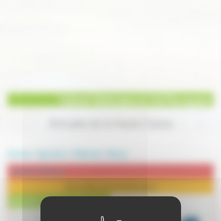
Cabinet Vétérinaire du Val Marnaysien
Annuaire de la Haute-Saone
Annuaire
>
Agriculture
>
Vétérinaire
>
Marnay
Vétérinaire à Marnay
Cabinet Vétérinaire du Val Marnaysien
Description :
Depuis septembre 2018,