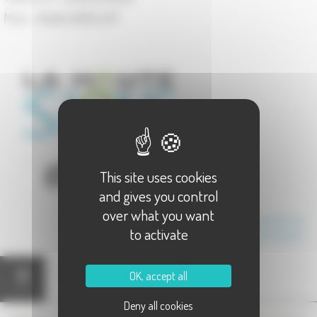
Maire :
André GAZILLOT
This site uses cookies
and gives you control
over what you want
Communauté de Communes des Hauts du Val de Saône
to activate
Canton de Jussey
OK, accept all
Carte
Deny all cookies