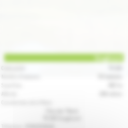
Vougécourt
Code postal :
70 500
Nombre d'habitants :
151 habitants
Superficie :
882 ha
Altitude :
268 mètres
Coordonnées de la Mairie :
1 Rue des Tilleuls
70 500 Vougécourt
Téléphone :
03.84.92.60.46