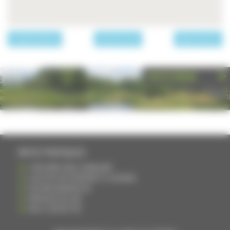
page précédente
Les communes
page suivante
PHOTOTHÈQUE
INFOS PRATIQUES
S'INSCRIRE DANS L'ANNUAIRE
AJOUTER UN ÉVÉNEMENT À L'AGENDA
DEVENIR ANNONCEUR
PARTAGER UN LIEN
NOUS CONTACTER