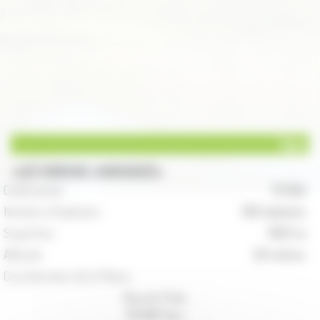
Vars
LES VARSOIS, VARSOISES
Code postal :
70 600
Nombre d'habitants :
199 habitants
Superficie :
1602 ha
Altitude :
241 mètres
Coordonnées de la Mairie :
Rue du Puits
70 600 Vars