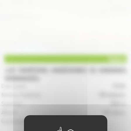
Vadans
LES VANDÉSIENS, VANDÉSIENNES OU VANDANAIS,
VANDANAISES
Code postal :
70 140
Nombre d'habitants :
138 habitants
Superficie :
1284 ha
Altitude :
217 mètres
Coordonnées de la Mairie :
5 Place de l'Eglise