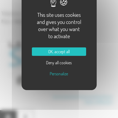
70 140 Vadans
Téléphone :
03.84.31.57.99
This site uses cookies
and gives you control
Maire :
Richard ROUSSELLE
over what you want
to activate
OK, accept all
Deny all cookies
Personalize
Communauté de Communes Val de Gray
Canton de Marnay