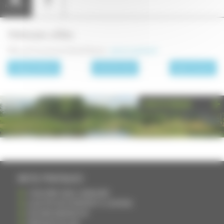
Présentation
Carte
Adresses utiles
Office de Tourisme du Val de Pesmes :
www.ot-pesmes.fr
page précédente
Les communes
page suivante
PHOTOTHÈQUE
INFOS PRATIQUES
S'INSCRIRE DANS L'ANNUAIRE
AJOUTER UN ÉVÉNEMENT À L'AGENDA
DEVENIR ANNONCEUR
PARTAGER UN LIEN