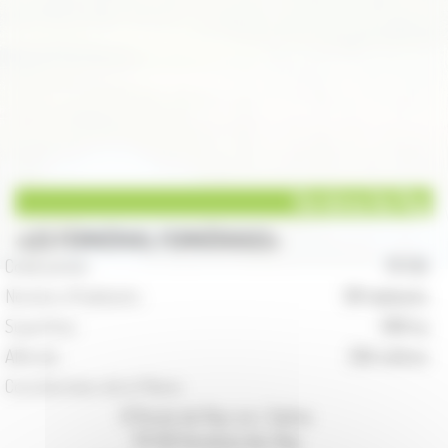
Ferrières lès Ray
LES FERRIÈROIS, FERRIÈROISES
Code postal :
70 130
Nombre d'habitants :
38 habitants
Superficie :
399 ha
Altitude :
204 mètres
Coordonnées de la Mairie :
8 Route de Ray-sur- Saône
70 130 Ferrières-lès-Ray