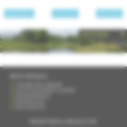
page précédente
Les communes
page suivante
PHOTOTHÈQUE
INFOS PRATIQUES
S'INSCRIRE DANS L'ANNUAIRE
AJOUTER UN ÉVÉNEMENT À L'AGENDA
DEVENIR ANNONCEUR
PARTAGER UN LIEN
NOUS CONTACTER
INSCRIPTION À LA NEWSLETTRE