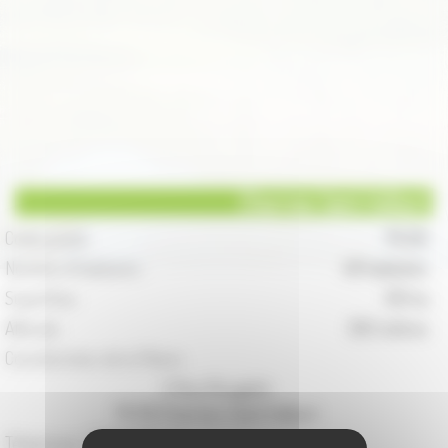
Charmes Saint-Valbert
Code postal :
70 120
Nombre d'habitants :
49 habitants
Superficie :
515 ha
Altitude :
303 mètres
Coordonnées de la Mairie :
5 Rue Rougelot
70 120 Charmes-Saint-Valbert
Téléphone :
03.84.91.02.34