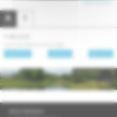
Canton de Jussey
Présentation
Carte
A découvrir
Fontaine Saint Valbert au sud-est du village
page précédente
Les communes
page suivante
PHOTOTHÈQUE
INFOS PRATIQUES