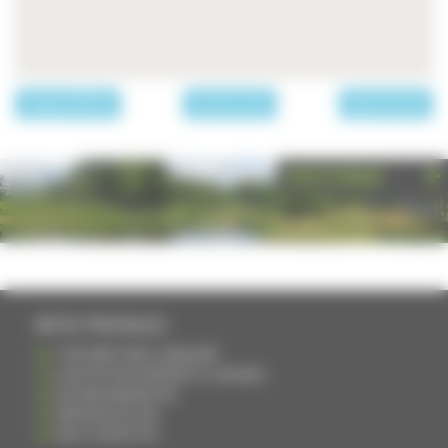
page précédente
Les communes
page suivante
PHOTOTHÈQUE
INFOS PRATIQUES
S'INSCRIRE DANS L'ANNUAIRE
AJOUTER UN ÉVÉNEMENT À L'AGENDA
DEVENIR ANNONCEUR
PARTAGER UN LIEN
NOUS CONTACTER