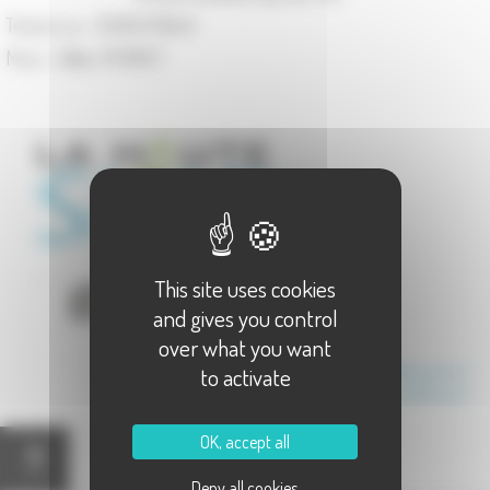
Téléphone :
03.81.57.66.41
Maire :
Gilles PERRET
This site uses cookies
and gives you control
over what you want
Communauté de Communes du Val Marnaysien
to activate
Canton de Marnay
OK, accept all
Carte
Deny all cookies