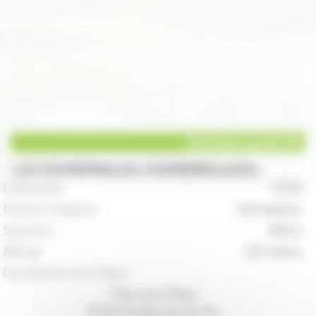
Chambornay lès Pin
LES CHAMBORNALAIS, CHAMBORNALAISES
Code postal :
70 150
Nombre d'habitants :
344 habitants
Superficie :
496 ha
Altitude :
227 mètres
Coordonnées de la Mairie :
1 Place de la Mairie
70 150 Chambornay-lès-Pin