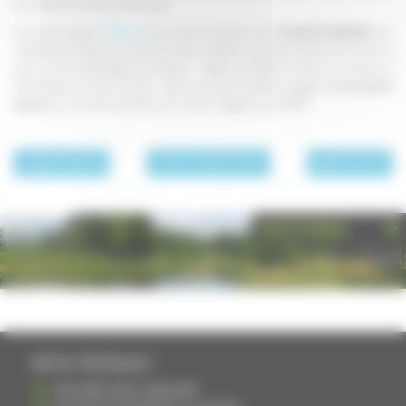
titre des Monuments Historiques.
Ce clip de l'agence
TDrone
vous propose de découvrir
le quartier abbatial
et sa
chapelle (qui abrite l'un des plus beaux retables de Haute-Saône), ainsi que les
autres sites de Montigny-les-Vesoul : l'église du 18ème, le lavoir, la mairie, la
bibliothèque, l'ancien moulin... Avec en prime quelques images de
la course à
savons
qui s'est déroulée dans les rues du village en juin 2016 !
page précédente
La Haute-Saône en vidéo
page suivante
PHOTOTHÈQUE
INFOS PRATIQUES
S'INSCRIRE DANS L'ANNUAIRE