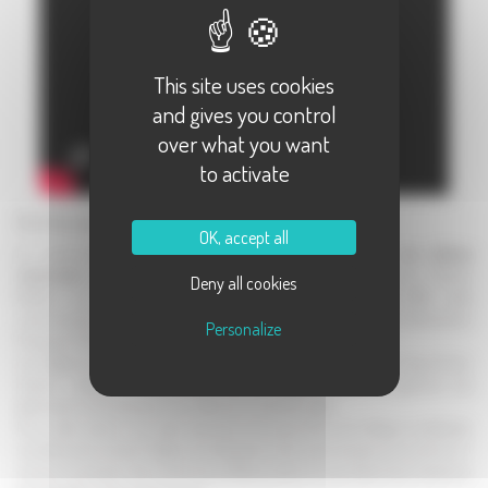
This site uses cookies
and gives you control
over what you want
to activate
Sur les pas des Dames Nobles
OK, accept all
La commune de
Montigny-les-Vesoul
a longtemps abrité
une abbaye
renommée
, qui accueillait des Clarisses Urbanistes, dites aussi les "Dames
Deny all cookies
Nobles" car réservée aux jeunes filles bien nées. Fondée en 1286, cette
communauté occupa les lieux jusqu'à la fin du 18ème siècle et la Révolution
Personalize
Française. Elle fut alors vendue comme bien national.
Les religieuses eurent à affronter de nombreux troubles tout au long de leur
histoire : attaques de mercenaires, vols des seigneurs alentours, guerres... Les
bâtiments furent plusieurs fois détruits, incendiés, pillés.
Pour cette raison, il ne reste casiment rien aujourd'hui de l'abbaye médiévale.
Les bâtiments actuels (l'église, les habitations des chanoinesses, les communs...)
ont pour la plupart été construits au 18ème siècle. Ils sont désormais classés au