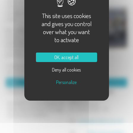
revêtements muraux et au sol pour
l'intérieur et l'extérieur : pose de
carrelage, faïence, dalle, granit, sol
This site uses cookies
souple...
and gives you control
over what you want
Nous réalisons également des salles
de bains clés en main, avec une
to activate
spécialisation dans les
aménagements destinés aux
personnes à mobilité réduite.
OK, accept all
> Etude, conception 3D, réalisation de
Deny all cookies
votre projet par des professionnels.
Personalize
Détails :
Coordonnées :
Artisan qualifié Qualibat - RGE.
Chevillard-Pernot carrelage
11 bis Route de Conflans
Intervention sur vos chantiers de
70800 Briaucourt
Haute-Saône, du Doubs, des Vosges
Tel : 03 84 49 31 87 - 06
et du Territoire de Belfort.
Mél :
contact@chevillard-pernot.fr
Site :
https://www.chevillard-