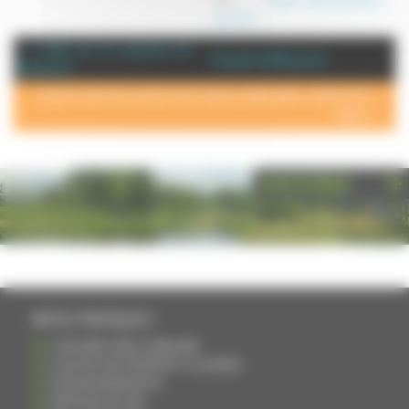
pernot.fr
+ d'info sur la commune de :
Annuaire de Briaucourt
Briaucourt
POUR AJOUTER VOTRE PAGE DANS L'ANNUAIRE, CONTACTEZ-
NOUS >
PHOTOTHÈQUE
INFOS PRATIQUES
S'INSCRIRE DANS L'ANNUAIRE
AJOUTER UN ÉVÉNEMENT À L'AGENDA
DEVENIR ANNONCEUR
PARTAGER UN LIEN