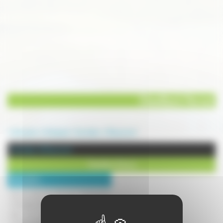
Chevillard-Pernot
Annuaire
Artisanat
Carreleur
Briaucourt
Carreleur à Briaucourt
Chevillard-Pernot
Description :
Depuis plus de 45 ans, l'entreprise
Chevillard-Pernot est spécialisée
dans le conseil et la pose de