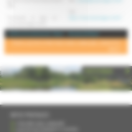
20€.
Site :
Commande en ligne sur :
https://www.mazieresgourmet.fr/
www.mazieresgourmet.fr
+ d'info sur la commune de : Vesoul
Annuaire de Vesoul
POUR AJOUTER VOTRE PAGE DANS L'ANNUAIRE, CONTACTEZ-
NOUS >
PHOTOTHÈQUE
INFOS PRATIQUES
S'INSCRIRE DANS L'ANNUAIRE
AJOUTER UN ÉVÉNEMENT À L'AGENDA