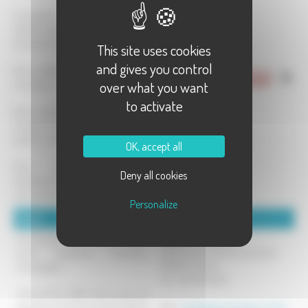
L'ensemble des cuvées ont été
sélectionnées par nos soins
directement chez les vignerons.
This site uses cookies
and gives you control
Nous collaborons en direct avec nos
over what you want
viticulteurs.
to activate
Notre objectif c'est de proposer des
produits avec un excellent rapport
qualité / prix.
OK, accept all
Vous pouvez commander
Deny all cookies
directement sur :
www.mazieresgourmet.fr
Personalize
Détails :
Coordonnées :
Vins de Bourgogne, Rhône, Alsace,
GOURMET MAZIERES
Loire, Languedoc, Provence,
29 Boulevard Charles de Gaulle
Champagne.
70000 VESOUL
Tel : 0673676630
Tarif de 7€ à 80€. Notre cœur de
gamme ce sont les produits de 10 à
Mél :
contact@mazieresgourmet.fr