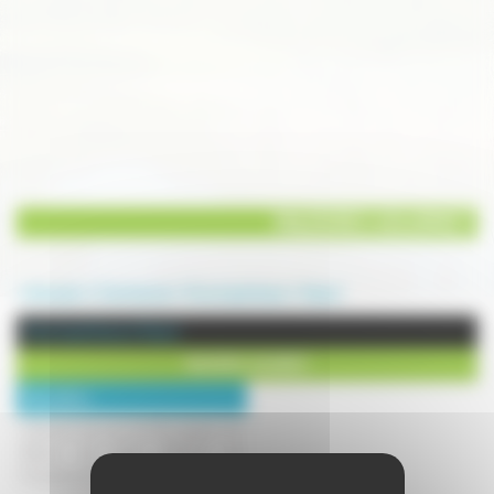
MAZIERES GOURMET
Annuaire
Commerces
Vins et spiritueux
Vesoul
Vins et spiritueux à Vesoul
MAZIERES GOURMET
Description :
Sélection de vins de Bourgogne, du
Rhône, de Loire, d'Alsace, de
Provence, du Languedoc.