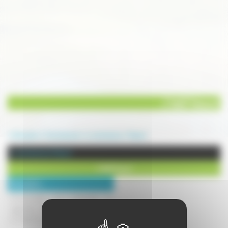
J Well Vesoul
Annuaire
Commerces
e-commerce
Vesoul
e-commerce à Vesoul
J Well Vesoul
Description :
Commandez vos e-liquides et
cigarettes électroniques en ligne sur
le J Well Store Vesoul !