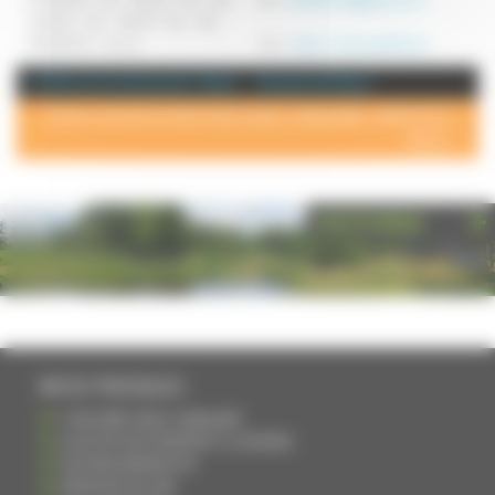
SAMEDI : 10h - 12h30 / 14h - 19h.
DIMANCHE : fermé.
Site :
https://www.jwell.store
+ d'info sur la commune de : Vesoul
Annuaire de Vesoul
POUR AJOUTER VOTRE PAGE DANS L'ANNUAIRE, CONTACTEZ-
NOUS >
PHOTOTHÈQUE
INFOS PRATIQUES
S'INSCRIRE DANS L'ANNUAIRE
AJOUTER UN ÉVÉNEMENT À L'AGENDA
DEVENIR ANNONCEUR
PARTAGER UN LIEN