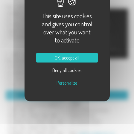
Vous choisissez vos produits de
vapotage, vous commandez, et vous
This site uses cookies
avez le choix entre la livraison à
and gives you control
domicile et le retrait dans notre
over what you want
magasin de Vesoul.
C'est pratique, rapide et économique
to activate
!
J Well, ce sont des e-liquides
OK, accept all
fabriqués en France, sans diacétyle et
conformes aux exigences
Deny all cookies
européennes.
Une solution fiable pour vapoter et
Personalize
arrêter de fumer !
Détails :
Coordonnées :
Horaires d'ouverture du magasin :
J Well
LUNDI : 14h - 18h.
25 Rue d'Alsace Lorraine
MARDI : 10h - 12h30 / 14h - 19h.
70000 VESOUL
MERCREDI : 10h - 12h30 / 14h - 19h.
Tel : 03 84 75 60 15
JEUDI : 10h - 12h30 / 14h - 19h.
VENDREDI : 10h - 12h30 / 14h - 19h.
Mél :
jwellvesoul@gmail.com