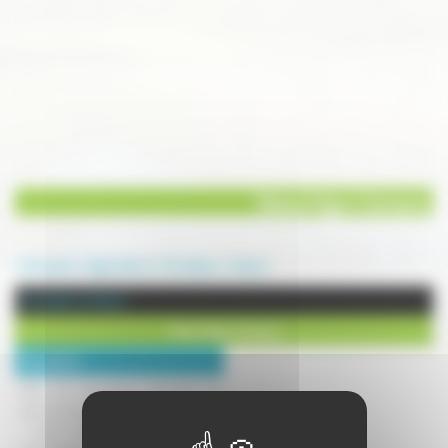
Vesoul Agro Campus
Annuaire
Agriculture
Formation
Vesoul
Formation à Vesoul
Vesoul Agro Campus
Description :
Pôle de formations agricoles et
environnementales :
- Lycée d'enseignement général et