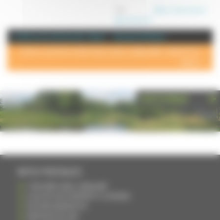
Site :
https://www.vesoul-
agrocampus.fr
+ d'info sur la commune de : Vesoul
Annuaire de Vesoul
POUR AJOUTER VOTRE PAGE DANS L'ANNUAIRE, CONTACTEZ-
NOUS >
PHOTOTHÈQUE
INFOS PRATIQUES
S'INSCRIRE DANS L'ANNUAIRE
AJOUTER UN ÉVÉNEMENT À L'AGENDA
DEVENIR ANNONCEUR
PARTAGER UN LIEN