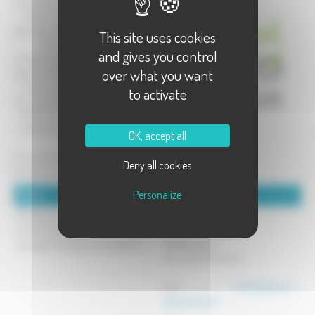
technologique agricole (LEGTA)
- Centre de formation d'apprentis
agricoles de Haute-Saône (CFAA)
This site uses cookies
- Centre de formation
and gives you control
professionnelle et de promotion
over what you want
agricole (CFPPA)
- Centre interinstitutionnel de Bilan
to activate
de compétences (CIBC)
- Hall agroéquipements
- Exploitation agricole
OK, accept all
Un seul lieu, des formation pour les
Deny all cookies
jeunes et les adultes !
Personalize
Détails :
Coordonnées :
Retrouvez sur notre site le détail de
Pôle Agro Campus
nos formations (formation initiale,
16 rue Edouard Belin
par apprentissage, pour adultes...).
70000 Vesoul
Tel : 03 84 96 85 00
Mél :
contact@vesoul-
agrocampus.fr