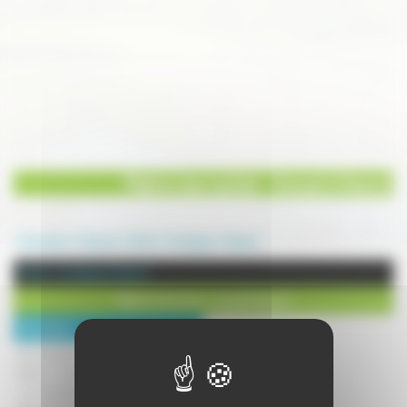
Maitre Lise Lachat - Avocat à Vesoul
Annuaire
Service
Droit / Juridique
Vesoul
Droit / Juridique à Vesoul
Maitre Lise Lachat - Avocat à Vesoul
Description :
Avocat généraliste à Gray et à Vesoul,
Maître Lise Lachat, diplômée de
l'université de Besançon et de l'Ecole