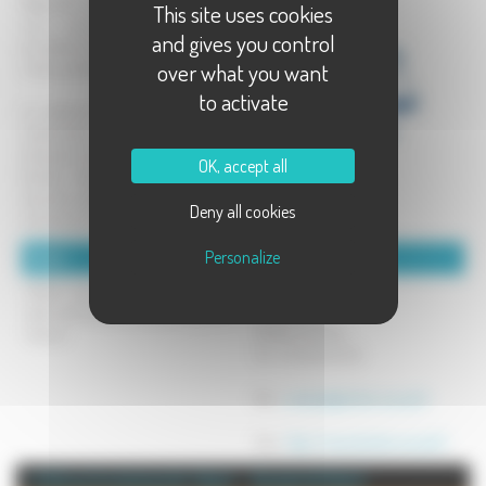
Régionale des Avocats du Grand Est,
This site uses cookies
vous accompagne pour toutes
and gives you control
procédures juridiques qu'elles soient
over what you want
civiles, pénales ou sociales
to activate
Le cabinet d'avocat Lise Lachat est
notamment spécialisé dans les
domaines de droit civil, droit de la
OK, accept all
famille, droit du travail et de la
sécurité sociale, droit pénal et droit
Deny all cookies
commercial.
Personalize
Détails :
Coordonnées :
Maître Lise Lachat vous accueille
LACHAT Lise
dans ses bureaux situés à Gray et à
7 rue Noirot
Vesoul.
70000 VESOUL
Tel : 03 84 65 01 51
Mél :
contact@lachat-avocat.fr
Site :
http://www.lachat-avocat.fr
+ d'info sur la commune de : Vesoul
Annuaire de Vesoul