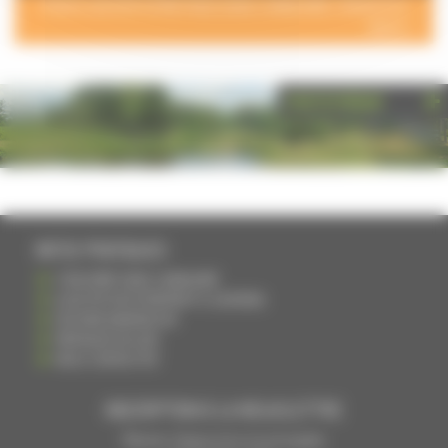
POUR AJOUTER VOTRE PAGE DANS L'ANNUAIRE, CONTACTEZ-
NOUS >
PHOTOTHÈQUE
INFOS PRATIQUES
S'INSCRIRE DANS L'ANNUAIRE
AJOUTER UN ÉVÉNEMENT À L'AGENDA
DEVENIR ANNONCEUR
PARTAGER UN LIEN
NOUS CONTACTER
INSCRIPTION À LA NEWSLETTRE
Recevoir chaque mois nos principales