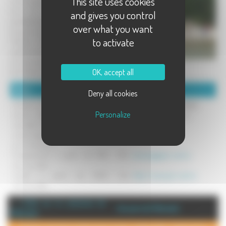
This site uses cookies
toute saison! Idéalement localisé en
bord de rivière dans un parc
and gives you control
partiellement ombragé et dans un
over what you want
bourg tout commerce, le Camping Le
to activate
Chapeau Chinois vous propose 84
emplacements nus et 8 locatifs (de 4
à 6 personnes) . Profitez de la beauté
OK, accept all
de la Haute-Saône toute l'année!
Détails :
Coordonnées :
Deny all cookies
Détente et nature: aire de jeux,
Camping Le Chapeau Chinois
Personalize
laverie, wifi, club kid, baignade
92 rue du chapeau chinois
naturelle... Des activités à proximité:
70110 Villersexel
canoë-kayak, visite de châteaux,
Tel : 03 84 63 40 60
acro'cîmes parc...
Emplacement à partir de 17,20
Mél :
camping@pan-sarl.eu
euros/nuitée.
Locatif à partir de 39,50
Site :
http://www.pan-sarl.eu
euros/nuitée.
+ d'info sur la commune de :
Annuaire de Villersexel
Villersexel