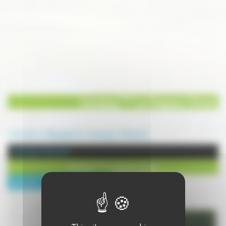
Camping *** Le Chapeau Chinois
Annuaire
Hébergement
Camping
Villersexel
Camping à Villersexel
Camping *** Le Chapeau Chinois
Description :
Situé au coeur de Villersexel, dans un
cadre paisible, le Camping *** Le
Chapeau Chinois vous accueille en