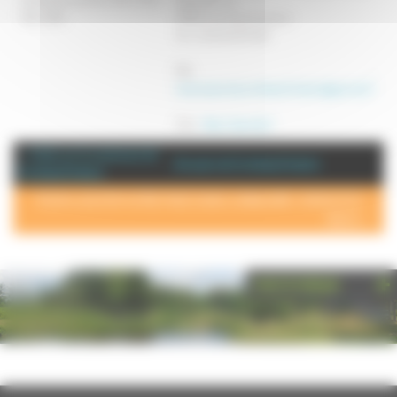
16h à 19h.
70120 Combeaufontaine
Tel : 03 84 92 18 86
Mél :
maisonparotycombeaufontaine@paroty.fr
Site :
http://paroty.fr
+ d'info sur la commune de :
Annuaire de Combeaufontaine
Combeaufontaine
POUR AJOUTER VOTRE PAGE DANS L'ANNUAIRE, CONTACTEZ-
NOUS >
PHOTOTHÈQUE