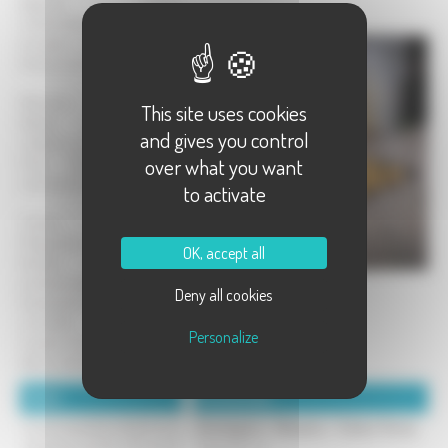
baguette, rustique,
multicéréales, complet, aux
pruneaux, au beaujolais, au
lardons, aux olives...
Pâtisserie :
This site uses cookies
Gâteau classiques ou
and gives you control
créations, au chocolat ou aux
over what you want
fruits. Possibilité de les
commander en ligne.
to activate
Traiteur :
Préparation de vos repas de
OK, accept all
familles, rencontres
professionnelles et autres
Deny all cookies
évènements. Menus classiques
ou buffets.
Personalize
Location de vaisselles, linge de
table, mobilier.
Détails :
Coordonnées :
Ouvert de 5h30 à 19h30 et le
Boulangerie - Pâtisserie - Traiteur Paroty
dimanche de 6h à 13h et de
9 grande rue