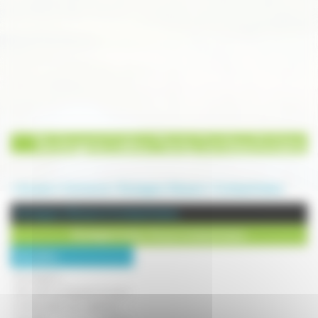
Boulangerie traiteur Paroty Combeaufontaine
Annuaire
Commerces
Boulangerie-Patisserie
Combeaufontaine
Boulangerie-Patisserie à Combeaufontaine
Boulangerie traiteur Paroty Combeaufontaine
Description :
Boulangerie :
Fabrication artisanale de pains
traditionnels et spéciaux :