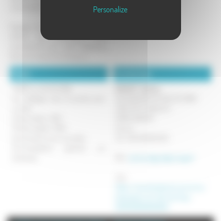
s'acclimater et se reproduire.
Personalize
Elevage soumis à contrôle sanitaire
officiel vous permettant d'être
subventionné par votre Fédération
Départementale de Chasseurs.
Détails :
Coordonnées :
TARIFS au 01/01/2018 :
DAGUET Jérémy
(en mélange coqs et poules pour
FAISANDERIE DU VAL DE GRAY
moitié)
1 RUE DES CHAILLES
Faisan adulte : 12,10 
70100 ANCIER
Perdrix adulte : 10,10 
France
Autres tarifs, nous consulter.
Tel : 06.30.58.60.20.
Documentation gratuite sur
demande
Mél :
jeremy.daguet@orange.fr
Site :
https://www.facebook.com/p/La-
faisanderie-du-Val-de-Gray-
100057489466268/