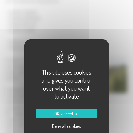
pour la chasse et le repeuplement
* FAISAN COMMUN
* FAISAN AMERICAIN
* FAISAN OBSCUR
* FAISAN VENERE
* PERDRIX GRISE
* PERDRIX ROUGE
10 000 m² de volières recréent les
couverts naturels et offrent 5m² par
This site uses cookies
oiseau avec la QUALITE pour seul
objectif.
and gives you control
over what you want
L'élevage des oisillons, de 6 semaines
to activate
à l'âge adulte, issus de reproducteurs
sélectionnés, favorise au mieux la
préparation des oiseaux au lâcher.
OK, accept all
Ma vocation est de produire un
oiseau sain, vigoureux et beau afin
d'être réintroduit dans son milieu
Deny all cookies
naturel où il doit se défendre,