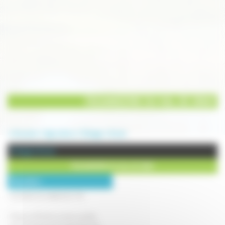
FAISANDERIE DU VAL DE GRAY
Annuaire
Agriculture
Elevage
Ancier
Elevage à Ancier
FAISANDERIE DU VAL DE GRAY
Description :
ELEVAGE DE GIBIER DE TIR :
Faisans et Perdrix toutes variétés