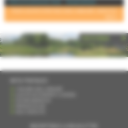
+ d'info sur la commune de : Ancier
Annuaire de Ancier
POUR AJOUTER VOTRE PAGE DANS L'ANNUAIRE, CONTACTEZ-
NOUS >
PHOTOTHÈQUE
INFOS PRATIQUES
S'INSCRIRE DANS L'ANNUAIRE
AJOUTER UN ÉVÉNEMENT À L'AGENDA
DEVENIR ANNONCEUR
PARTAGER UN LIEN
NOUS CONTACTER
INSCRIPTION À LA NEWSLETTRE