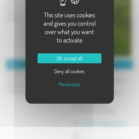
Champlitte. Les cépages sont :
Auxerrois, Chardonnay, Pinot Gris,
This site uses cookies
Gamay et Pinot Noir. Contrôle
ECOCERT.
and gives you control
over what you want
to activate
OK, accept all
Détails :
Coordonnées :
Deny all cookies
la cave est ouverte sur rendez-vous
HENRIOT Pascal
au 89 rue de la République à
courrier : rue de la Vieille Route
Personalize
CHAMPLITTE (70600). Tél :
03.84.32.34.30 ou 06.38.61.24.01
cave : 89 rue de la République
70600 CHAMPLITTE
Tel : 03.84.32.34.30 et 06
Mél :
pascal.henriot2@gmail.com
Site :