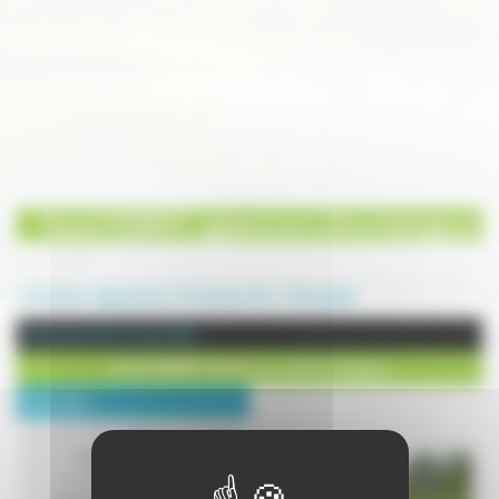
Pascal HENRIOT, vigneron en culture biologique
Annuaire
Agriculture
Producteur Bio
Champlitte
Producteur Bio à Champlitte
Pascal HENRIOT, vigneron en culture biologique
Description :
Vigneron en culture biologique
depuis 1985, je vous propose de
découvrir mes vins de Côteaux de