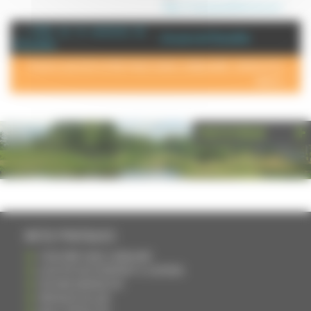
https://www.pascalhenriot.com/
+ d'info sur la commune de :
Annuaire de Champlitte
Champlitte
POUR AJOUTER VOTRE PAGE DANS L'ANNUAIRE, CONTACTEZ-
NOUS >
PHOTOTHÈQUE
INFOS PRATIQUES
S'INSCRIRE DANS L'ANNUAIRE
AJOUTER UN ÉVÉNEMENT À L'AGENDA
DEVENIR ANNONCEUR
PARTAGER UN LIEN