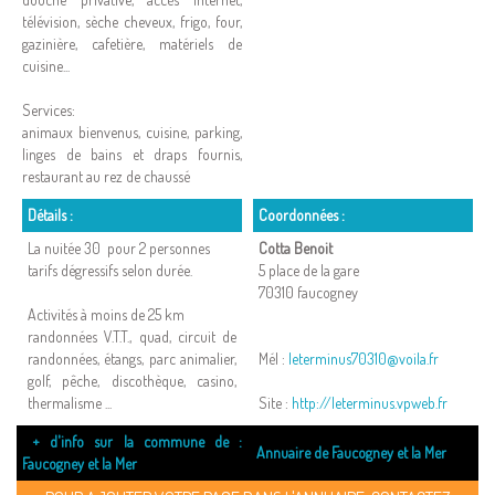
télévision, sèche cheveux, frigo, four,
gazinière, cafetière, matériels de
cuisine...
Services:
animaux bienvenus, cuisine, parking,
linges de bains et draps fournis,
restaurant au rez de chaussé
Détails :
Coordonnées :
La nuitée 30  pour 2 personnes
Cotta Benoit
tarifs dégressifs selon durée.
5 place de la gare
70310 faucogney
Activités à moins de 25 km
randonnées V.T.T., quad, circuit de
randonnées, étangs, parc animalier,
Mél :
leterminus70310@voila.fr
golf, pêche, discothèque, casino,
thermalisme ...
Site :
http://leterminus.vpweb.fr
+ d'info sur la commune de :
Annuaire de Faucogney et la Mer
Faucogney et la Mer