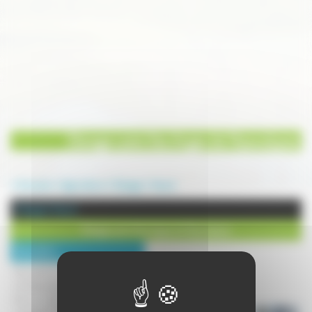
Elevage canin Des Anges de l'Apocalypse
Annuaire
Agriculture
Elevage
Vesoul
Elevage à Vesoul
Elevage canin Des Anges de l'Apocalypse
Description :
Bienvenue à l'élevage Des Anges
de l'Apocalypse.
Nous y élevons avec passion et