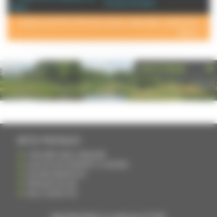
Annuaire de Vesoul
Vesoul
POUR AJOUTER VOTRE PAGE DANS L'ANNUAIRE, CONTACTEZ-
NOUS >
PHOTOTHÈQUE
INFOS PRATIQUES
S'INSCRIRE DANS L'ANNUAIRE
AJOUTER UN ÉVÉNEMENT À L'AGENDA
DEVENIR ANNONCEUR
PARTAGER UN LIEN
NOUS CONTACTER