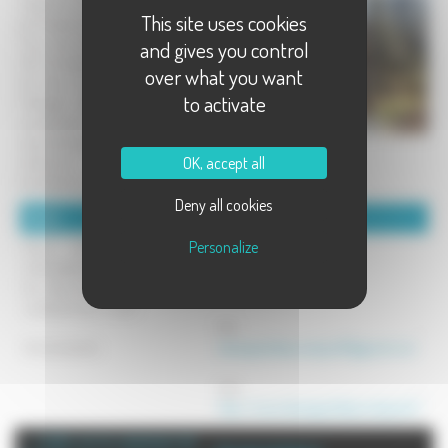
respect le Teckel nain / kaninchen
This site uses cookies
poil long et poil dur.
Tous nos chiots sont inscrits au
and gives you control
LOF et évoluent à la maison, pas
over what you want
de box, ni chenil. Ils quittent
to activate
l'élevage avec une excellente
socialisation. Tous nos
reproducteurs sont dépistés et
OK, accept all
indemnes de maladies
héréditaires.
Deny all cookies
Détails :
Coordonnées :
Personalize
Pour de plus amples
informations, rendez-vous sur
70 - Haute Saône
les sites de l'élevage ou nous
Tel : 0672013602
contacter par e-mail.
Mél :
A très bientôt...
desangesdelapocalypse17@gmail.com
Site :
http://www.desangesdelapocalypse.fr/
+ d'info sur la commune de :