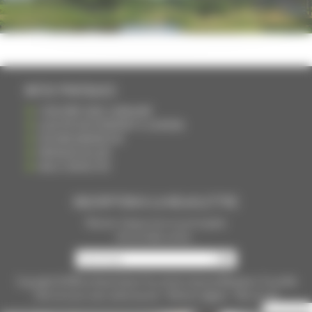
INFOS PRATIQUES
S'INSCRIRE DANS L'ANNUAIRE
AJOUTER UN ÉVÉNEMENT À L'AGENDA
DEVENIR ANNONCEUR
PARTAGER UN LIEN
NOUS CONTACTER
INSCRIPTION À LA NEWSLETTRE
Recevoir chaque mois nos principales
infos et idées sorties ...
Copyright © 2015
La Haute Saône
Tous droits réservés Réalisation
Torop.Net
Site mis à jour avec
wsb.torop.net
-
Mentions légales
-
Plan du site