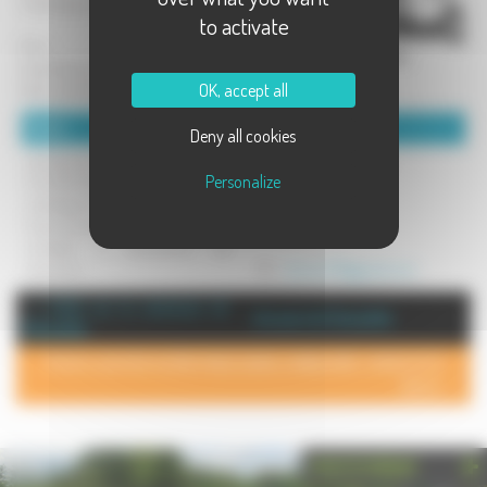
Camping possible.
to activate
Pour + d'info:
freeridesportloisirs.com
OK, accept all
http://paintballdivision70.wifeo.com/
Détails :
Coordonnées :
Deny all cookies
équipement + 100 billes= 20
RUSTERHOLTZ jerome
Personalize
5 les 100 billes supplémentaire
RUE ROCHE
recharge en air compris &
70600 LEFFOND
5 pour bouteille de plongée
Tel : 0662591397
compter 3 d'assurance par
personne
Mél :
division70@gmail.com
+ d'info sur la commune de :
Annuaire de Champlitte
Champlitte
POUR AJOUTER VOTRE PAGE DANS L'ANNUAIRE, CONTACTEZ-
NOUS >
PHOTOTHÈQUE