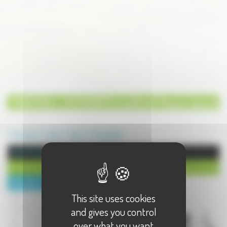
PAINTBALL DIVISION70 à Leffond (Haute Saone)
Annuaire
Loisirs
Sport
Champlitte
Sport à Champlitte
PAINTBALL DIVISION70 à Leffond (Haute Saone)
Description :
This site uses cookies
Venez découvrir ou faire le plein de
sensation en jouant au paintball de
and gives you control
jour comme de nuit.
over what you want